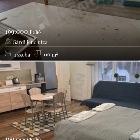
199,000
Ft/hó
Gárdi Jenő utca
Budapest, IV kerület
2
1
szoba
110
m
199,000
Ft/hó