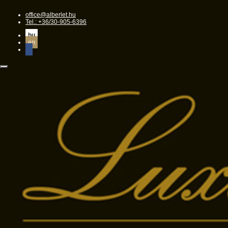
office@alberlet.hu
Tel.: +36/30-905-6396
hu
en
Toggle
navigation