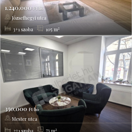
1,240,000
Ft/hó
Józsefhegyi utca
Budapest, II kerület
2
3+1
szoba
105
m
350,000
Ft/hó
Mester utca
Budapest, IX kerület
2
2+1
szoba
73
m