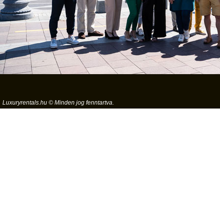
Luxuryrentals.hu © Minden jog fenntartva.