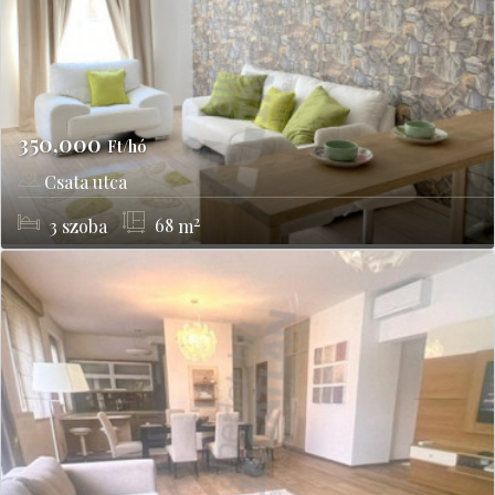
350,000
Ft/hó
Csata utca
Budapest, XIII kerület
2
3
szoba
68
m