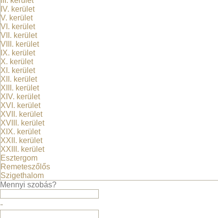
III. kerület
IV. kerület
V. kerület
VI. kerület
VII. kerület
VIII. kerület
IX. kerület
X. kerület
XI. kerület
XII. kerület
XIII. kerület
XIV. kerület
XVI. kerület
XVII. kerület
450,000
Ft/hó
XVIII. kerület
XIX. kerület
Olcsva utca
XXII. kerület
Budapest, XVII kerület
XXIII. kerület
2
1+4
szoba
100
m
Esztergom
Remeteszőlős
Szigethalom
Mennyi szobás?
-