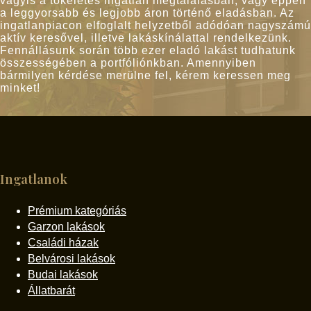
vagyis a tökéletes ingatlan megtalálásban, vagy éppen
a leggyorsabb és legjobb áron történő eladásban. Az
ingatlanpiacon elfoglalt helyzetből adódóan nagyszámú
aktív keresővel, illetve lakáskínálattal rendelkezünk.
Fennállásunk során több ezer eladó lakást tudhatunk
összességében a portfóliónkban. Amennyiben
bármilyen kérdése merülne fel, kérem keressen meg
minket!
Ingatlanok
Prémium kategóriás
Garzon lakások
Családi házak
Belvárosi lakások
Budai lakások
Állatbarát