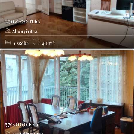
230,000
Ft/hó
Abonyi utca
Budapest, XIV kerület
2
1
szoba
40
m
570,000
Ft/hó