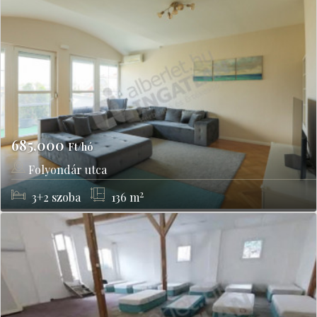
685,000
Ft/hó
Folyondár utca
Budapest, III kerület
2
3+2
szoba
136
m