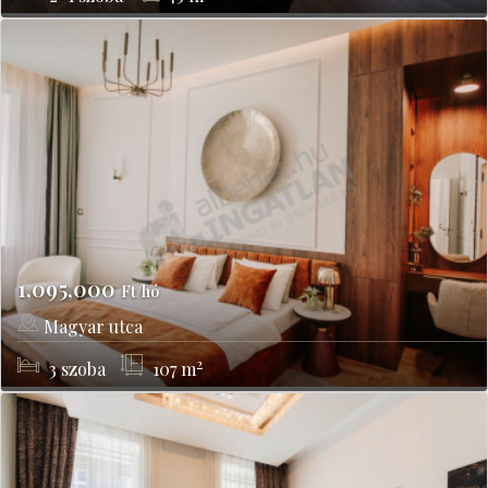
1,095,000
Ft/hó
Magyar utca
Budapest, V kerület
2
3
szoba
107
m