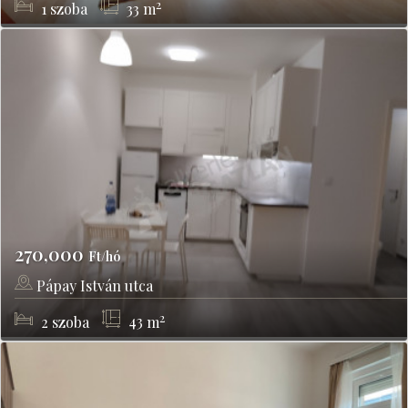
2
1
szoba
33
m
270,000
Ft/hó
Pápay István utca
Budapest, IX kerület
2
2
szoba
43
m