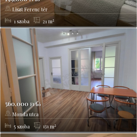
Liszt Ferenc tér
Budapest, VI kerület
2
1
szoba
21
m
560,000
Ft/hó
Monda utca
Budapest, XII kerület
2
5
szoba
131
m