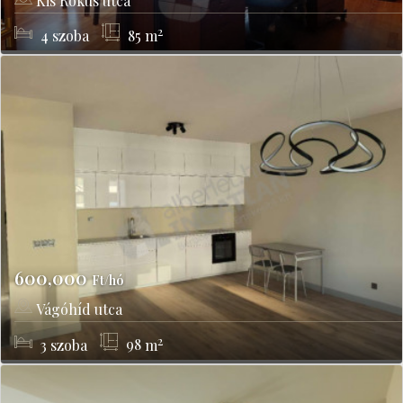
Kis Rókus utca
Budapest, II kerület
2
4
szoba
85
m
600,000
Ft/hó
Vágóhíd utca
Budapest, IX kerület
2
3
szoba
98
m