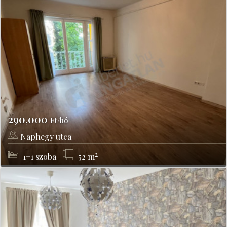
290,000
Ft/hó
Naphegy utca
Budapest, I kerület
2
1+1
szoba
52
m