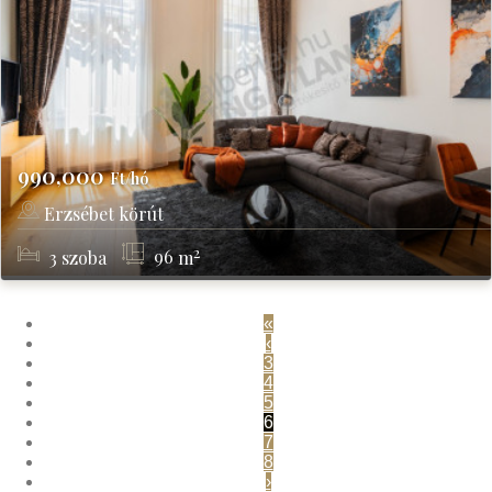
990,000
Ft/hó
Erzsébet körút
Budapest, VII kerület
2
3
szoba
96
m
«
‹
3
4
5
6
7
8
›