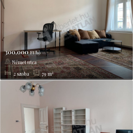
300,000
Ft/hó
Német utca
Budapest, VIII kerület
2
2
szoba
79
m