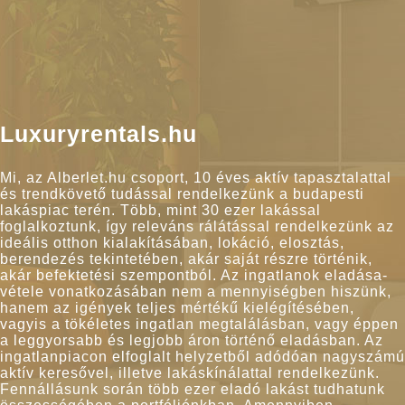
Luxuryrentals.hu
Mi, az Alberlet.hu csoport, 10 éves aktív tapasztalattal
és trendkövető tudással rendelkezünk a budapesti
lakáspiac terén. Több, mint 30 ezer lakással
foglalkoztunk, így releváns rálátással rendelkezünk az
ideális otthon kialakításában, lokáció, elosztás,
berendezés tekintetében, akár saját részre történik,
akár befektetési szempontból. Az ingatlanok eladása-
vétele vonatkozásában nem a mennyiségben hiszünk,
hanem az igények teljes mértékű kielégítésében,
vagyis a tökéletes ingatlan megtalálásban, vagy éppen
a leggyorsabb és legjobb áron történő eladásban. Az
ingatlanpiacon elfoglalt helyzetből adódóan nagyszámú
aktív keresővel, illetve lakáskínálattal rendelkezünk.
Fennállásunk során több ezer eladó lakást tudhatunk