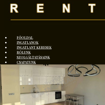
Miró András
+3670984
Mutasd
FŐOLDAL
Üzenetet küldök
INGATLANOK
INGATLANT KERESEK
RÓLUNK
SZOLGÁLTATÁSAINK
CSAPATUNK