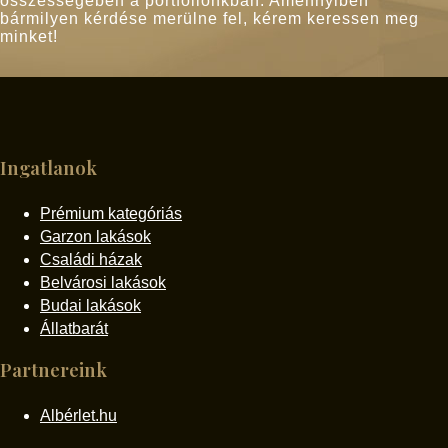
összességében a portfóliónkban. Amennyiben
bármilyen kérdése merülne fel, kérem keressen meg
minket!
Ingatlanok
Prémium kategóriás
Garzon lakások
Családi házak
Belvárosi lakások
Budai lakások
Állatbarát
Partnereink
Albérlet.hu