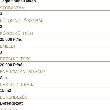
Tégla építésű lakás
SZOBASZÁM
3
KÜLÖN NYÍLÓ SZOBÁK
2
KÖZÖS KÖLTSÉG
35 000 Ft/hó
EMELET
3
REZSI KÖLTSÉG
20 000 Ft/hó
ENERGIATANÚSÍTVÁNY
A++
ERKÉLY / TERASZ
15 m2
BERENDEZÉS
Berendezett