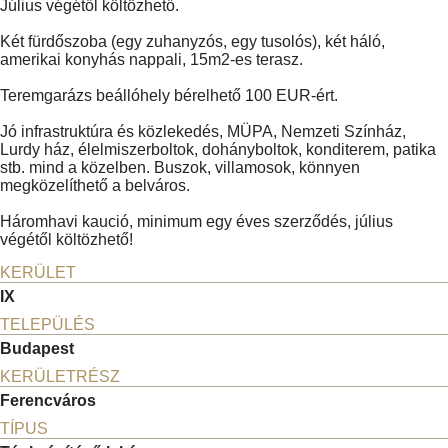
Július végétől költözhető.
Két fürdőszoba (egy zuhanyzós, egy tusolós), két háló,
amerikai konyhás nappali, 15m2-es terasz.
Teremgarázs beállóhely bérelhető 100 EUR-ért.
Jó infrastruktúra és közlekedés, MÜPA, Nemzeti Színház,
Lurdy ház, élelmiszerboltok, dohányboltok, konditerem, patika
stb. mind a közelben. Buszok, villamosok, könnyen
megközelíthető a belváros.
Háromhavi kaució, minimum egy éves szerződés, július
végétől költözhető!
KERÜLET
IX
TELEPÜLÉS
Budapest
KERÜLETRÉSZ
Ferencváros
TÍPUS