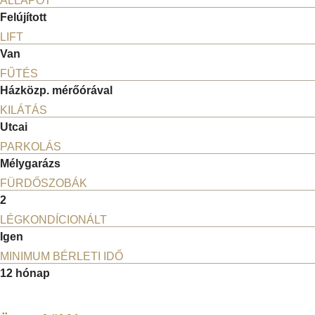
ÁLLAPOT
Felújított
LIFT
Van
FŰTÉS
Házközp. mérőórával
KILÁTÁS
Utcai
PARKOLÁS
Mélygarázs
FÜRDŐSZOBÁK
2
LÉGKONDÍCIONÁLT
Igen
MINIMUM BÉRLETI IDŐ
12 hónap