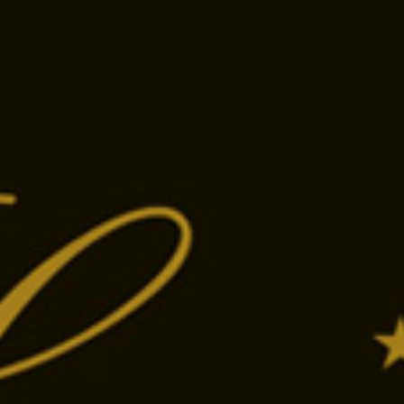
a
Híváshoz koppints a telefonszámra