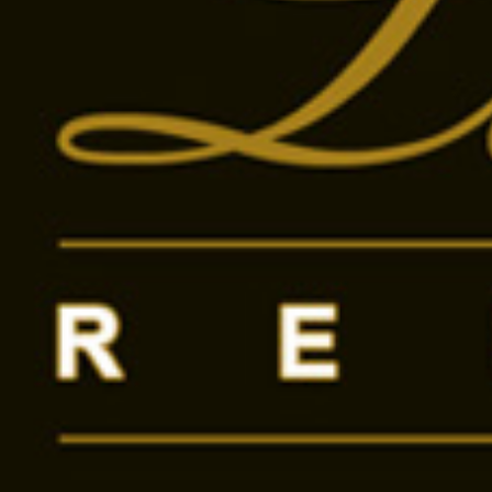
Hudák Mária
+3670436
Mutasd
Üzenetet küldök